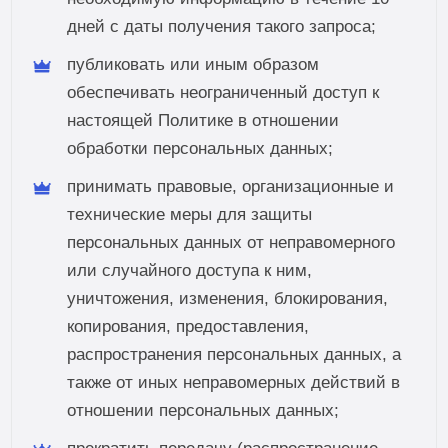
дней с даты получения такого запроса;
публиковать или иным образом
обеспечивать неограниченный доступ к
настоящей Политике в отношении
обработки персональных данных;
принимать правовые, организационные и
технические меры для защиты
персональных данных от неправомерного
или случайного доступа к ним,
уничтожения, изменения, блокирования,
копирования, предоставления,
распространения персональных данных, а
также от иных неправомерных действий в
отношении персональных данных;