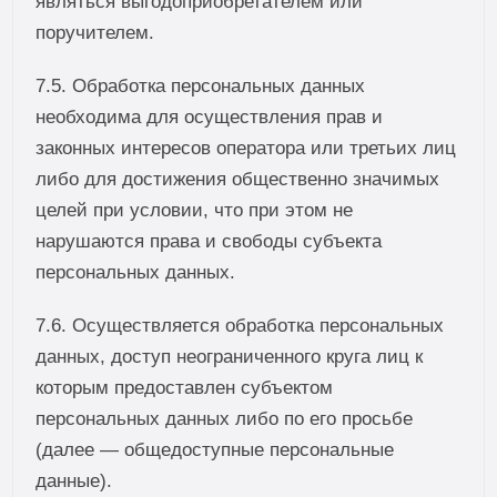
являться выгодоприобретателем или
поручителем.
7.5. Обработка персональных данных
необходима для осуществления прав и
законных интересов оператора или третьих лиц
либо для достижения общественно значимых
целей при условии, что при этом не
нарушаются права и свободы субъекта
персональных данных.
7.6. Осуществляется обработка персональных
данных, доступ неограниченного круга лиц к
которым предоставлен субъектом
персональных данных либо по его просьбе
(далее — общедоступные персональные
данные).