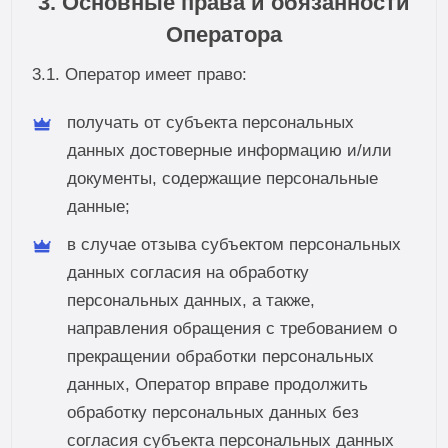
3. Основные права и обязанности
Оператора
3.1. Оператор имеет право:
получать от субъекта персональных
данных достоверные информацию и/или
документы, содержащие персональные
данные;
в случае отзыва субъектом персональных
данных согласия на обработку
персональных данных, а также,
направления обращения с требованием о
прекращении обработки персональных
данных, Оператор вправе продолжить
обработку персональных данных без
согласия субъекта персональных данных