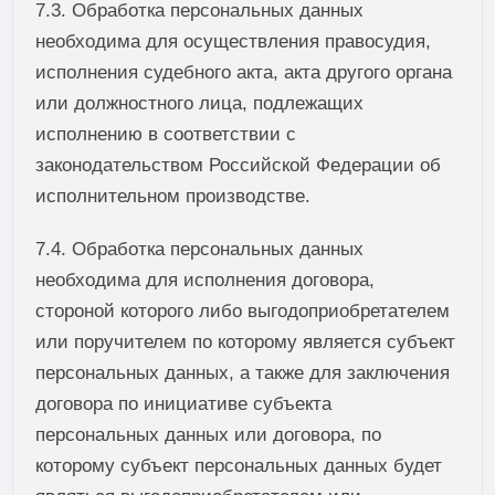
7.3. Обработка персональных данных
необходима для осуществления правосудия,
исполнения судебного акта, акта другого органа
или должностного лица, подлежащих
исполнению в соответствии с
законодательством Российской Федерации об
исполнительном производстве.
7.4. Обработка персональных данных
необходима для исполнения договора,
стороной которого либо выгодоприобретателем
или поручителем по которому является субъект
персональных данных, а также для заключения
договора по инициативе субъекта
персональных данных или договора, по
которому субъект персональных данных будет