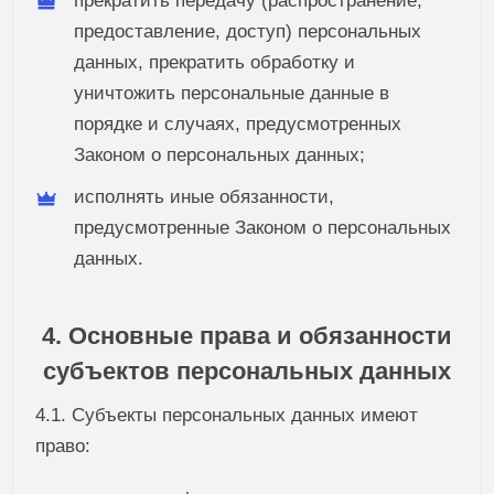
прекратить передачу (распространение,
предоставление, доступ) персональных
данных, прекратить обработку и
уничтожить персональные данные в
порядке и случаях, предусмотренных
Законом о персональных данных;
исполнять иные обязанности,
предусмотренные Законом о персональных
данных.
4. Основные права и обязанности
субъектов персональных данных
4.1. Субъекты персональных данных имеют
право: