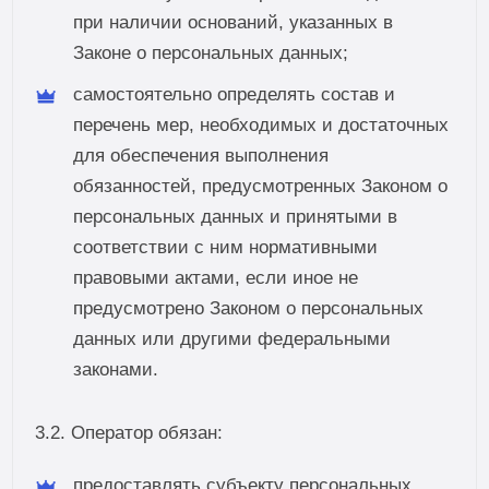
при наличии оснований, указанных в
Законе о персональных данных;
самостоятельно определять состав и
перечень мер, необходимых и достаточных
для обеспечения выполнения
обязанностей, предусмотренных Законом о
персональных данных и принятыми в
соответствии с ним нормативными
правовыми актами, если иное не
предусмотрено Законом о персональных
данных или другими федеральными
законами.
3.2. Оператор обязан:
предоставлять субъекту персональных